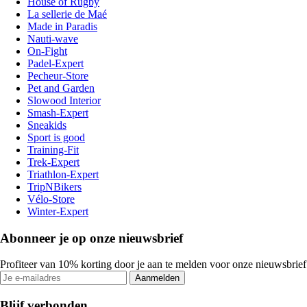
House of Rugby
La sellerie de Maé
Made in Paradis
Nauti-wave
On-Fight
Padel-Expert
Pecheur-Store
Pet and Garden
Slowood Interior
Smash-Expert
Sneakids
Sport is good
Training-Fit
Trek-Expert
Triathlon-Expert
TripNBikers
Vélo-Store
Winter-Expert
Abonneer je op onze nieuwsbrief
Profiteer van 10% korting door je aan te melden voor onze nieuwsbrief
Aanmelden
Blijf verbonden