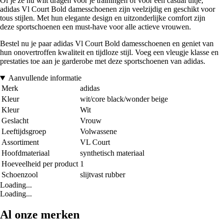
Of je ze nu wilt dragen voor je trainingen of voor een casual uitje,
adidas Vl Court Bold damesschoenen zijn veelzijdig en geschikt voor
tous stijlen. Met hun elegante design en uitzonderlijke comfort zijn
deze sportschoenen een must-have voor alle actieve vrouwen.
Bestel nu je paar adidas Vl Court Bold damesschoenen en geniet van
hun onovertroffen kwaliteit en tijdloze stijl. Voeg een vleugje klasse en
prestaties toe aan je garderobe met deze sportschoenen van adidas.
Aanvullende informatie
Merk
adidas
Kleur
wit/core black/wonder beige
Kleur
Wit
Geslacht
Vrouw
Leeftijdsgroep
Volwassene
Assortiment
VL Court
Hoofdmateriaal
synthetisch materiaal
Hoeveelheid per product
1
Schoenzool
slijtvast rubber
Loading...
Loading...
Al onze merken