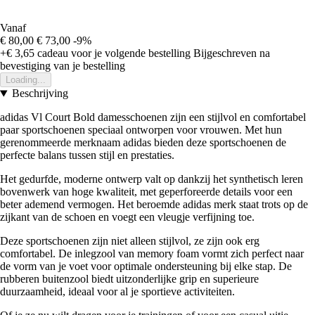
Vanaf
€ 80,00
€ 73,00
-9%
+€ 3,65
cadeau voor je volgende bestelling
Bijgeschreven na
bevestiging van je bestelling
Loading...
Beschrijving
adidas Vl Court Bold damesschoenen zijn een stijlvol en comfortabel
paar sportschoenen speciaal ontworpen voor vrouwen. Met hun
gerenommeerde merknaam adidas bieden deze sportschoenen de
perfecte balans tussen stijl en prestaties.
Het gedurfde, moderne ontwerp valt op dankzij het synthetisch leren
bovenwerk van hoge kwaliteit, met geperforeerde details voor een
beter ademend vermogen. Het beroemde adidas merk staat trots op de
zijkant van de schoen en voegt een vleugje verfijning toe.
Deze sportschoenen zijn niet alleen stijlvol, ze zijn ook erg
comfortabel. De inlegzool van memory foam vormt zich perfect naar
de vorm van je voet voor optimale ondersteuning bij elke stap. De
rubberen buitenzool biedt uitzonderlijke grip en superieure
duurzaamheid, ideaal voor al je sportieve activiteiten.