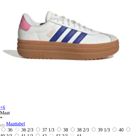
+6
Maat
*
Maattabel
36
36 2/3
37 1/3
38
38 2/3
39 1/3
40
40 2/3
41 1/3
42
42 2/3
44