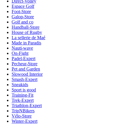
Direct-Volley
Espace Golf
Foot-Store
Galop-Store
Golf and co
Handball-Store
House of Rugby
La sellerie de Maé
Made in Paradis
Nauti-wave
On-Fight
Padel-Expert
Pecheur-Store
Pet and Garden
Slowood Interior
Smash-Expert
Sneakids
Sport is good
Training-Fit
Trek-Expert
Triathlon-Expert
TripNBikers
Vélo-Store
Winter-Expert