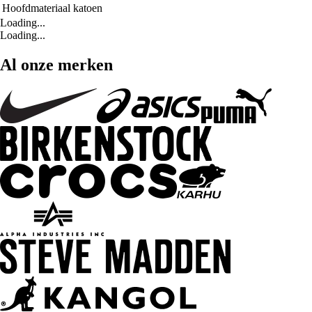
Hoofdmateriaal
katoen
Loading...
Loading...
Al onze merken