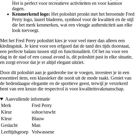
Het is perfect voor recreatieve activiteiten en voor kantoor
dagen.
Kenmerkend logo:
Het poloshirt pronkt met het beroemde Fred
Perry logo, laurel bladeren, symbool voor de kwaliteit en de stijl
die het merk kenmerken, wat een vleugje authenticiteit aan elke
look toevoegt.
Met het Fred Perry poloshirt kies je voor veel meer dan alleen een
kledingstuk. Je kiest voor een erfgoed dat de tand des tijds doorstaat,
een perfecte balans tussen stijl en functionaliteit. Of het nu voor een
dag in de stad of een casual avond is, dit poloshirt past in elke situatie,
en zorgt ervoor dat je er altijd elegant uitziet.
Door dit poloshirt aan je garderobe toe te voegen, investeer je in een
essentieel item, een klassieker die nooit uit de mode raakt. Geniet van
de hedendaagse elegantie en de sportieve geest, terwijl je verzekerd
bent van een keuze die respectvol is voor kwaliteitsvakmanschap.
Aanvullende informatie
Merk
Fred Perry
Kleur
sohoe/snwht
Kleur
Blauw
Geslacht
Man
Leeftijdsgroep
Volwassene