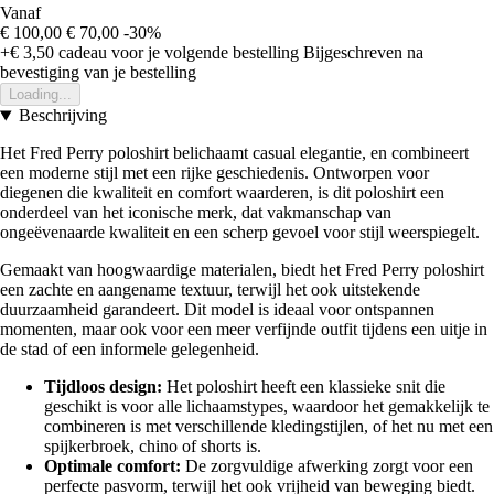
Vanaf
€ 100,00
€ 70,00
-30%
+€ 3,50
cadeau voor je volgende bestelling
Bijgeschreven na
bevestiging van je bestelling
Loading...
Beschrijving
Het Fred Perry poloshirt belichaamt casual elegantie, en combineert
een moderne stijl met een rijke geschiedenis. Ontworpen voor
diegenen die kwaliteit en comfort waarderen, is dit poloshirt een
onderdeel van het iconische merk, dat vakmanschap van
ongeëvenaarde kwaliteit en een scherp gevoel voor stijl weerspiegelt.
Gemaakt van hoogwaardige materialen, biedt het Fred Perry poloshirt
een zachte en aangename textuur, terwijl het ook uitstekende
duurzaamheid garandeert. Dit model is ideaal voor ontspannen
momenten, maar ook voor een meer verfijnde outfit tijdens een uitje in
de stad of een informele gelegenheid.
Tijdloos design:
Het poloshirt heeft een klassieke snit die
geschikt is voor alle lichaamstypes, waardoor het gemakkelijk te
combineren is met verschillende kledingstijlen, of het nu met een
spijkerbroek, chino of shorts is.
Optimale comfort:
De zorgvuldige afwerking zorgt voor een
perfecte pasvorm, terwijl het ook vrijheid van beweging biedt.