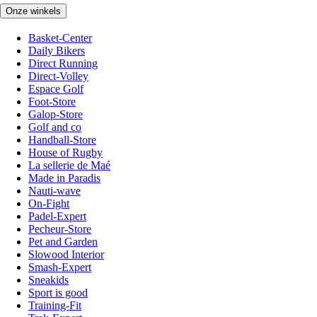
Onze winkels
Basket-Center
Daily Bikers
Direct Running
Direct-Volley
Espace Golf
Foot-Store
Galop-Store
Golf and co
Handball-Store
House of Rugby
La sellerie de Maé
Made in Paradis
Nauti-wave
On-Fight
Padel-Expert
Pecheur-Store
Pet and Garden
Slowood Interior
Smash-Expert
Sneakids
Sport is good
Training-Fit