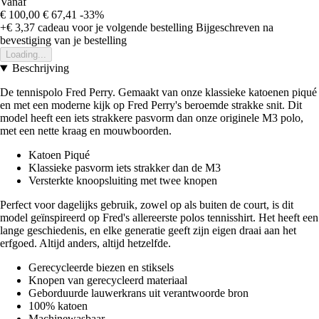
Vanaf
€ 100,00
€ 67,41
-33%
+€ 3,37
cadeau voor je volgende bestelling
Bijgeschreven na
bevestiging van je bestelling
Loading...
Beschrijving
De tennispolo Fred Perry. Gemaakt van onze klassieke katoenen piqué
en met een moderne kijk op Fred Perry's beroemde strakke snit. Dit
model heeft een iets strakkere pasvorm dan onze originele M3 polo,
met een nette kraag en mouwboorden.
Katoen Piqué
Klassieke pasvorm iets strakker dan de M3
Versterkte knoopsluiting met twee knopen
Perfect voor dagelijks gebruik, zowel op als buiten de court, is dit
model geïnspireerd op Fred's allereerste polos tennisshirt. Het heeft een
lange geschiedenis, en elke generatie geeft zijn eigen draai aan het
erfgoed. Altijd anders, altijd hetzelfde.
Gerecycleerde biezen en stiksels
Knopen van gerecycleerd materiaal
Geborduurde lauwerkrans uit verantwoorde bron
100% katoen
Machinewasbaar