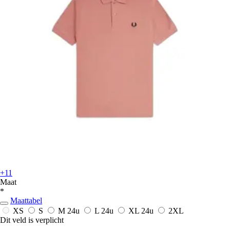
+11
Maat
*
Maattabel
XS
S
M
24u
L
24u
XL
24u
2XL
Dit veld is verplicht