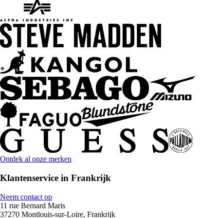
Ontdek al onze merken
Klantenservice in Frankrijk
Neem contact op
11 rue Bernard Maris
37270 Montlouis-sur-Loire, Frankrijk