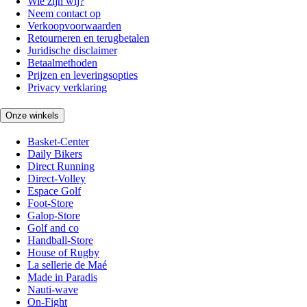
Wie zijn wij?
Neem contact op
Verkoopvoorwaarden
Retourneren en terugbetalen
Juridische disclaimer
Betaalmethoden
Prijzen en leveringsopties
Privacy verklaring
Onze winkels
Basket-Center
Daily Bikers
Direct Running
Direct-Volley
Espace Golf
Foot-Store
Galop-Store
Golf and co
Handball-Store
House of Rugby
La sellerie de Maé
Made in Paradis
Nauti-wave
On-Fight