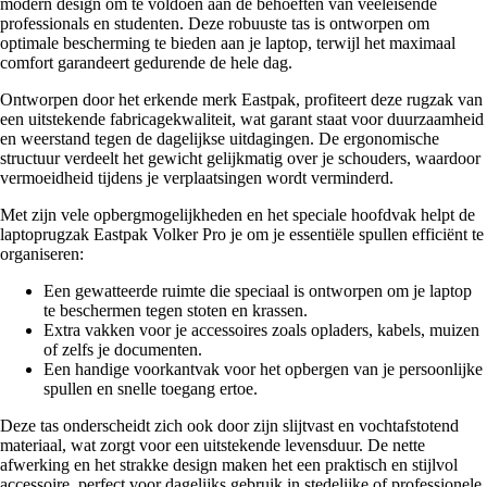
modern design om te voldoen aan de behoeften van veeleisende
professionals en studenten. Deze robuuste tas is ontworpen om
optimale bescherming te bieden aan je laptop, terwijl het maximaal
comfort garandeert gedurende de hele dag.
Ontworpen door het erkende merk Eastpak, profiteert deze rugzak van
een uitstekende fabricagekwaliteit, wat garant staat voor duurzaamheid
en weerstand tegen de dagelijkse uitdagingen. De ergonomische
structuur verdeelt het gewicht gelijkmatig over je schouders, waardoor
vermoeidheid tijdens je verplaatsingen wordt verminderd.
Met zijn vele opbergmogelijkheden en het speciale hoofdvak helpt de
laptoprugzak Eastpak Volker Pro je om je essentiële spullen efficiënt te
organiseren:
Een gewatteerde ruimte die speciaal is ontworpen om je laptop
te beschermen tegen stoten en krassen.
Extra vakken voor je accessoires zoals opladers, kabels, muizen
of zelfs je documenten.
Een handige voorkantvak voor het opbergen van je persoonlijke
spullen en snelle toegang ertoe.
Deze tas onderscheidt zich ook door zijn slijtvast en vochtafstotend
materiaal, wat zorgt voor een uitstekende levensduur. De nette
afwerking en het strakke design maken het een praktisch en stijlvol
accessoire, perfect voor dagelijks gebruik in stedelijke of professionele