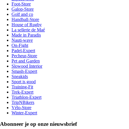
Foot-Store
Galop-Store
Golf and co
Handball-Store
House of Rugby
La sellerie de Maé
Made in Paradis
Nauti-wave
On-Fight
Padel-Expert
Pecheur-Store
Pet and Garden
Slowood Interior
Smash-Expert
Sneakids
Sport is good
Training-Fit
Trek-Expert
Triathlon-Expert
TripNBikers
Vélo-Store
Winter-Expert
Abonneer je op onze nieuwsbrief