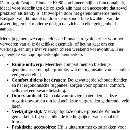
De rugzak Eastpak Pinnacle K060 combineert stijl en functionaliteit,
ideaal voor stedelingen die op zoek zijn naar een accessoire dat zowel
praktisch als trendy is. Ontworpen door het gerenommeerde merk
Eastpak, valt dit model op door de uitzonderlijke kwaliteit van de
afwerking en het moderne design dat zich aan elke gelegenheid
aanpast.
Met zijn genereuze capaciteit is de Pinnacle rugzak perfect voor het
vervoeren van al je dagelijkse essentials, of het nu gaat om een
werkdag, een uitje met vrienden of een weekend vol avontuur. Hier
zijn enkele van zijn opmerkelijke kenmerken:
Ruime ontwerp:
Meerdere compartimenten bieden je
geoptimaliseerde opbergruimte, wat de organisatie van je spullen
vergemakkelijkt.
Comfort tijdens het dragen:
De gewatteerde schouderbanden
en het ergonomische rugpaneel zorgen voor optimaal comfort,
zelfs met een zware belasting.
Duurzaamheid:
Gemaakt van stevige materialen, is deze
rugzak ontworpen om je dagelijks te vergezellen gedurende vele
jaren.
Veelzijdige stijl:
Met zijn tijdloze ontwerp past de Pinnacle
gemakkelijk bij verschillende kledingstijlen, van casual tot
formeel.
Praktische accessoires:
Hij is uitgerust met extra zakken voor