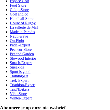
Espace Golf
Foot-Store
Galop-Store
Golf and co
Handball-Store
House of Rugby
La sellerie de Maé
Made in Paradis
Nauti-wave
On-Fight
Padel-Expert
Pecheur-Store
Pet and Garden
Slowood Interior
Smash-Expert
Sneakids
Sport is good
Training-Fit
Trek-Expert
Triathlon-Expert
TripNBikers
Vélo-Store
Winter-Expert
Abonneer je op onze nieuwsbrief