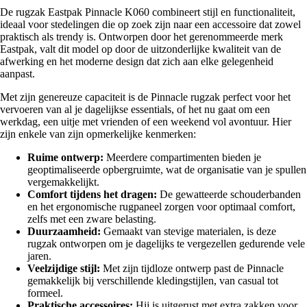
De rugzak Eastpak Pinnacle K060 combineert stijl en functionaliteit,
ideaal voor stedelingen die op zoek zijn naar een accessoire dat zowel
praktisch als trendy is. Ontworpen door het gerenommeerde merk
Eastpak, valt dit model op door de uitzonderlijke kwaliteit van de
afwerking en het moderne design dat zich aan elke gelegenheid
aanpast.
Met zijn genereuze capaciteit is de Pinnacle rugzak perfect voor het
vervoeren van al je dagelijkse essentials, of het nu gaat om een
werkdag, een uitje met vrienden of een weekend vol avontuur. Hier
zijn enkele van zijn opmerkelijke kenmerken:
Ruime ontwerp:
Meerdere compartimenten bieden je
geoptimaliseerde opbergruimte, wat de organisatie van je spullen
vergemakkelijkt.
Comfort tijdens het dragen:
De gewatteerde schouderbanden
en het ergonomische rugpaneel zorgen voor optimaal comfort,
zelfs met een zware belasting.
Duurzaamheid:
Gemaakt van stevige materialen, is deze
rugzak ontworpen om je dagelijks te vergezellen gedurende vele
jaren.
Veelzijdige stijl:
Met zijn tijdloze ontwerp past de Pinnacle
gemakkelijk bij verschillende kledingstijlen, van casual tot
formeel.
Praktische accessoires:
Hij is uitgerust met extra zakken voor