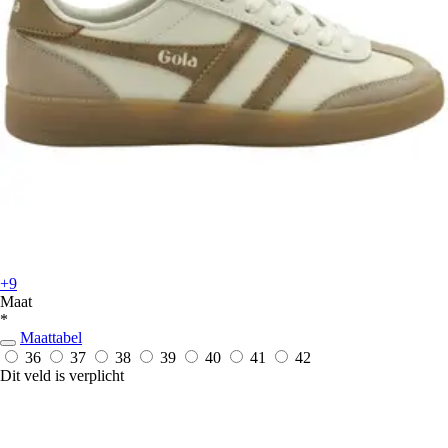
+9
Maat
*
Maattabel
36
37
38
39
40
41
42
Dit veld is verplicht