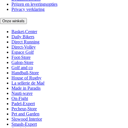
Prijzen en leveringsopties
Privacy verklaring
Onze winkels
Basket-Center
Daily Bikers
Direct Running
Direct-Volley
Espace Golf
Foot-Store
Galop-Store
Golf and co
Handball-Store
House of Rugby
La sellerie de Maé
Made in Paradis
Nauti-wave
On-Fight
Padel-Expert
Pecheur-Store
Pet and Garden
Slowood Interior
Smash-Expert