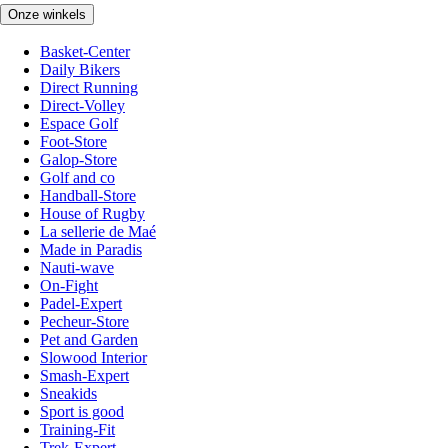
Onze winkels
Basket-Center
Daily Bikers
Direct Running
Direct-Volley
Espace Golf
Foot-Store
Galop-Store
Golf and co
Handball-Store
House of Rugby
La sellerie de Maé
Made in Paradis
Nauti-wave
On-Fight
Padel-Expert
Pecheur-Store
Pet and Garden
Slowood Interior
Smash-Expert
Sneakids
Sport is good
Training-Fit
Trek-Expert