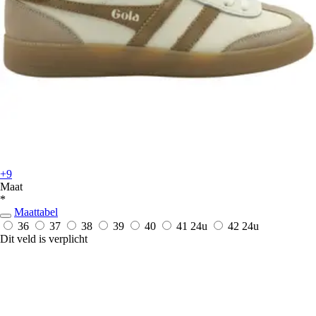
+9
Maat
*
Maattabel
36
37
38
39
40
41
24u
42
24u
Dit veld is verplicht