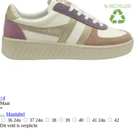
+4
Maat
*
Maattabel
36
24u
37
24u
38
39
40
41
24u
42
Dit veld is verplicht