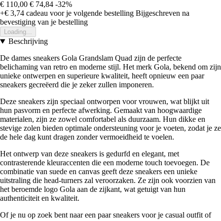
€ 110,00
€ 74,84
-32%
+€ 3,74
cadeau voor je volgende bestelling
Bijgeschreven na
bevestiging van je bestelling
Loading...
Beschrijving
De dames sneakers Gola Grandslam Quad zijn de perfecte
belichaming van retro en moderne stijl. Het merk Gola, bekend om zijn
unieke ontwerpen en superieure kwaliteit, heeft opnieuw een paar
sneakers gecreëerd die je zeker zullen imponeren.
Deze sneakers zijn speciaal ontworpen voor vrouwen, wat blijkt uit
hun pasvorm en perfecte afwerking. Gemaakt van hoogwaardige
materialen, zijn ze zowel comfortabel als duurzaam. Hun dikke en
stevige zolen bieden optimale ondersteuning voor je voeten, zodat je ze
de hele dag kunt dragen zonder vermoeidheid te voelen.
Het ontwerp van deze sneakers is gedurfd en elegant, met
contrasterende kleuraccenten die een moderne touch toevoegen. De
combinatie van suede en canvas geeft deze sneakers een unieke
uitstraling die head-turners zal veroorzaken. Ze zijn ook voorzien van
het beroemde logo Gola aan de zijkant, wat getuigt van hun
authenticiteit en kwaliteit.
Of je nu op zoek bent naar een paar sneakers voor je casual outfit of