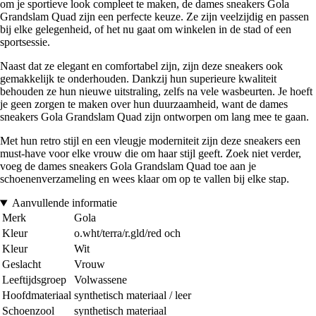
om je sportieve look compleet te maken, de dames sneakers Gola
Grandslam Quad zijn een perfecte keuze. Ze zijn veelzijdig en passen
bij elke gelegenheid, of het nu gaat om winkelen in de stad of een
sportsessie.
Naast dat ze elegant en comfortabel zijn, zijn deze sneakers ook
gemakkelijk te onderhouden. Dankzij hun superieure kwaliteit
behouden ze hun nieuwe uitstraling, zelfs na vele wasbeurten. Je hoeft
je geen zorgen te maken over hun duurzaamheid, want de dames
sneakers Gola Grandslam Quad zijn ontworpen om lang mee te gaan.
Met hun retro stijl en een vleugje moderniteit zijn deze sneakers een
must-have voor elke vrouw die om haar stijl geeft. Zoek niet verder,
voeg de dames sneakers Gola Grandslam Quad toe aan je
schoenenverzameling en wees klaar om op te vallen bij elke stap.
Aanvullende informatie
Merk
Gola
Kleur
o.wht/terra/r.gld/red och
Kleur
Wit
Geslacht
Vrouw
Leeftijdsgroep
Volwassene
Hoofdmateriaal
synthetisch materiaal / leer
Schoenzool
synthetisch materiaal