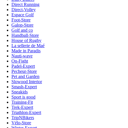
Direct Running
Direct-Volley
Espace Golf
Foot-Store
Galop-Store
Golf and co
Handball-Store
House of Rugby
La sellerie de Maé
Made in Paradis
Nauti-wave
On-Fight
Padel-Expert
Pecheur-Store
Pet and Garden
Slowood Interior
Smash-Expert
Sneakids
Sport is good
Training-Fit
Trek-Expert
Triathlon-Expert
TripNBikers
Vélo-Store
Winter-Expert