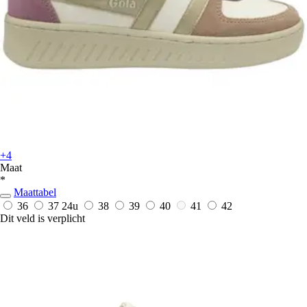
+4
Maat
*
Maattabel
36
37
24u
38
39
40
41
42
Dit veld is verplicht