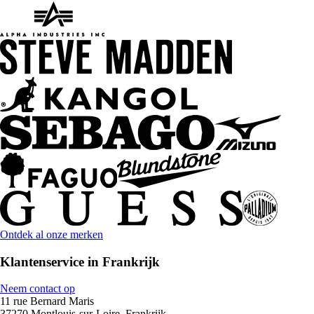
Ontdek al onze merken
Klantenservice in Frankrijk
Neem contact op
11 rue Bernard Maris
37270 Montlouis-sur-Loire, Frankrijk