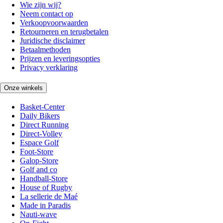
Wie zijn wij?
Neem contact op
Verkoopvoorwaarden
Retourneren en terugbetalen
Juridische disclaimer
Betaalmethoden
Prijzen en leveringsopties
Privacy verklaring
Onze winkels
Basket-Center
Daily Bikers
Direct Running
Direct-Volley
Espace Golf
Foot-Store
Galop-Store
Golf and co
Handball-Store
House of Rugby
La sellerie de Maé
Made in Paradis
Nauti-wave