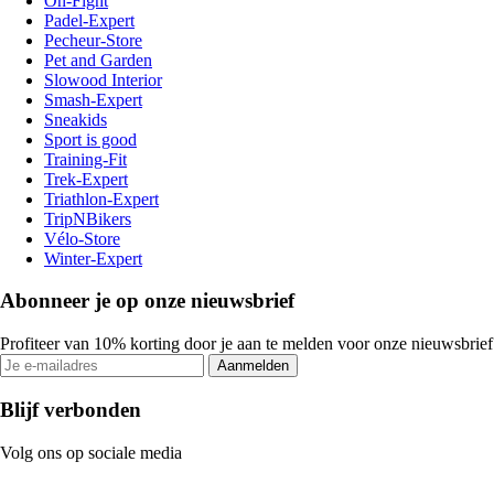
On-Fight
Padel-Expert
Pecheur-Store
Pet and Garden
Slowood Interior
Smash-Expert
Sneakids
Sport is good
Training-Fit
Trek-Expert
Triathlon-Expert
TripNBikers
Vélo-Store
Winter-Expert
Abonneer je op onze nieuwsbrief
Profiteer van 10% korting door je aan te melden voor onze nieuwsbrief
Aanmelden
Blijf verbonden
Volg ons op sociale media