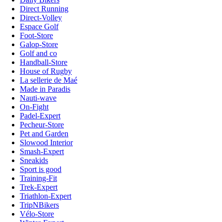
Direct Running
Direct-Volley
Espace Golf
Foot-Store
Galop-Store
Golf and co
Handball-Store
House of Rugby
La sellerie de Maé
Made in Paradis
Nauti-wave
On-Fight
Padel-Expert
Pecheur-Store
Pet and Garden
Slowood Interior
Smash-Expert
Sneakids
Sport is good
Training-Fit
Trek-Expert
Triathlon-Expert
TripNBikers
Vélo-Store