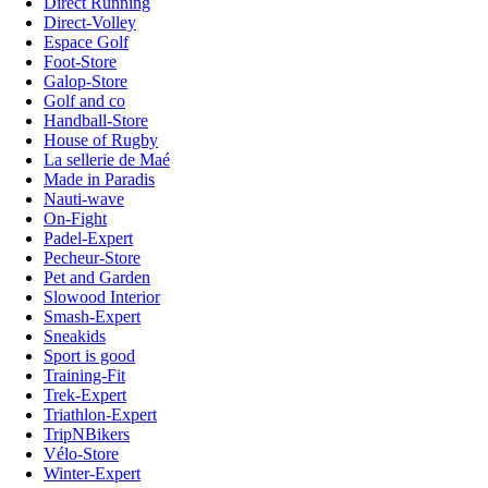
Direct Running
Direct-Volley
Espace Golf
Foot-Store
Galop-Store
Golf and co
Handball-Store
House of Rugby
La sellerie de Maé
Made in Paradis
Nauti-wave
On-Fight
Padel-Expert
Pecheur-Store
Pet and Garden
Slowood Interior
Smash-Expert
Sneakids
Sport is good
Training-Fit
Trek-Expert
Triathlon-Expert
TripNBikers
Vélo-Store
Winter-Expert