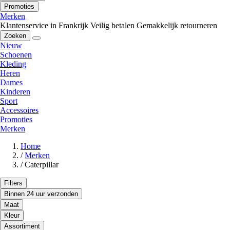
Promoties
Merken
Klantenservice in Frankrijk
Veilig betalen
Gemakkelijk retourneren
Zoeken
Nieuw
Schoenen
Kleding
Heren
Dames
Kinderen
Sport
Accessoires
Promoties
Merken
Home
/
Merken
/
Caterpillar
Filters
Binnen 24 uur verzonden
Maat
Kleur
Assortiment