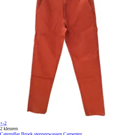
+-2
2 kleuren
Caterpillar
Broek steengewassen Carpenter