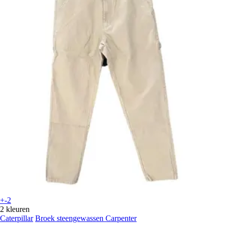
+-2
2 kleuren
Caterpillar
Broek steengewassen Carpenter