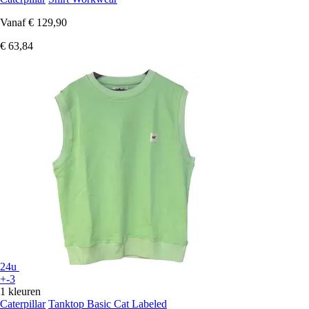
Vanaf
€ 129,90
€ 63,84
24u
+-3
1 kleuren
Caterpillar
Tanktop Basic Cat Labeled