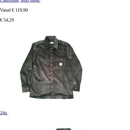
Caterpillar
Shirt Basic
Vanaf
€ 119,90
€ 54,29
24u