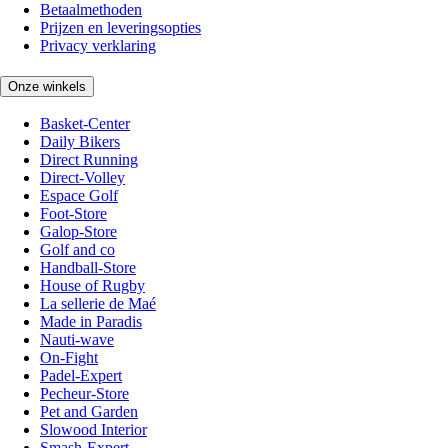
Betaalmethoden
Prijzen en leveringsopties
Privacy verklaring
Onze winkels
Basket-Center
Daily Bikers
Direct Running
Direct-Volley
Espace Golf
Foot-Store
Galop-Store
Golf and co
Handball-Store
House of Rugby
La sellerie de Maé
Made in Paradis
Nauti-wave
On-Fight
Padel-Expert
Pecheur-Store
Pet and Garden
Slowood Interior
Smash-Expert