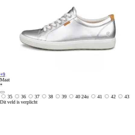
+9
Maat
*
35
36
37
38
39
40
24u
41
42
43
Dit veld is verplicht