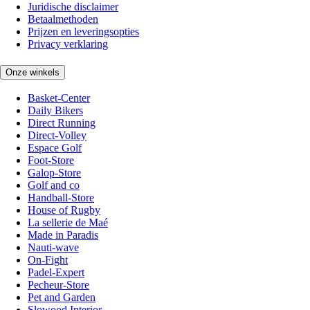
Juridische disclaimer
Betaalmethoden
Prijzen en leveringsopties
Privacy verklaring
Onze winkels
Basket-Center
Daily Bikers
Direct Running
Direct-Volley
Espace Golf
Foot-Store
Galop-Store
Golf and co
Handball-Store
House of Rugby
La sellerie de Maé
Made in Paradis
Nauti-wave
On-Fight
Padel-Expert
Pecheur-Store
Pet and Garden
Slowood Interior