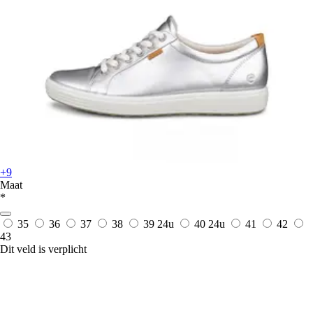
+9
Maat
*
35
36
37
38
39
24u
40
24u
41
42
43
Dit veld is verplicht