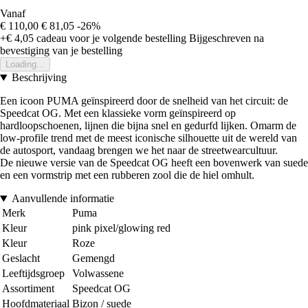
Vanaf
€ 110,00
€ 81,05
-26%
+€ 4,05
cadeau voor je volgende bestelling
Bijgeschreven na
bevestiging van je bestelling
Loading...
Beschrijving
Een icoon PUMA geïnspireerd door de snelheid van het circuit: de
Speedcat OG. Met een klassieke vorm geïnspireerd op
hardloopschoenen, lijnen die bijna snel en gedurfd lijken. Omarm de
low-profile trend met de meest iconische silhouette uit de wereld van
de autosport, vandaag brengen we het naar de streetwearcultuur.
De nieuwe versie van de Speedcat OG heeft een bovenwerk van suede
en een vormstrip met een rubberen zool die de hiel omhult.
Aanvullende informatie
Merk
Puma
Kleur
pink pixel/glowing red
Kleur
Roze
Geslacht
Gemengd
Leeftijdsgroep
Volwassene
Assortiment
Speedcat OG
Hoofdmateriaal
Bizon / suede