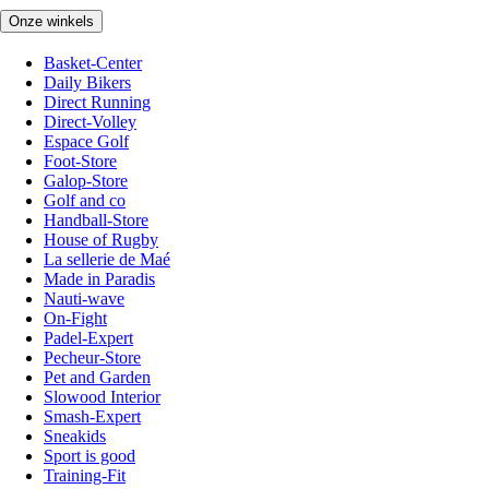
Onze winkels
Basket-Center
Daily Bikers
Direct Running
Direct-Volley
Espace Golf
Foot-Store
Galop-Store
Golf and co
Handball-Store
House of Rugby
La sellerie de Maé
Made in Paradis
Nauti-wave
On-Fight
Padel-Expert
Pecheur-Store
Pet and Garden
Slowood Interior
Smash-Expert
Sneakids
Sport is good
Training-Fit