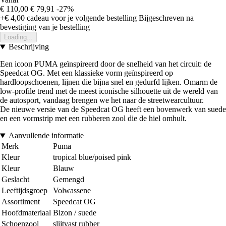
€ 110,00
€ 79,91
-27%
+€ 4,00
cadeau voor je volgende bestelling
Bijgeschreven na
bevestiging van je bestelling
Loading...
Beschrijving
Een icoon PUMA geïnspireerd door de snelheid van het circuit: de
Speedcat OG. Met een klassieke vorm geïnspireerd op
hardloopschoenen, lijnen die bijna snel en gedurfd lijken. Omarm de
low-profile trend met de meest iconische silhouette uit de wereld van
de autosport, vandaag brengen we het naar de streetwearcultuur.
De nieuwe versie van de Speedcat OG heeft een bovenwerk van suede
en een vormstrip met een rubberen zool die de hiel omhult.
Aanvullende informatie
Merk
Puma
Kleur
tropical blue/poised pink
Kleur
Blauw
Geslacht
Gemengd
Leeftijdsgroep
Volwassene
Assortiment
Speedcat OG
Hoofdmateriaal
Bizon / suede
Schoenzool
slijtvast rubber