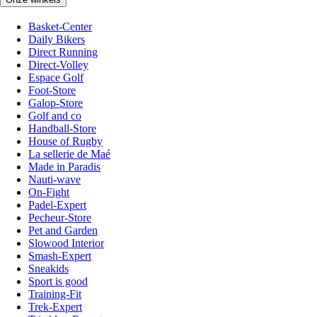
Basket-Center
Daily Bikers
Direct Running
Direct-Volley
Espace Golf
Foot-Store
Galop-Store
Golf and co
Handball-Store
House of Rugby
La sellerie de Maé
Made in Paradis
Nauti-wave
On-Fight
Padel-Expert
Pecheur-Store
Pet and Garden
Slowood Interior
Smash-Expert
Sneakids
Sport is good
Training-Fit
Trek-Expert