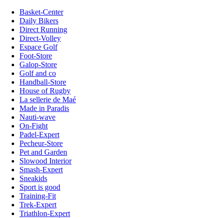
Basket-Center
Daily Bikers
Direct Running
Direct-Volley
Espace Golf
Foot-Store
Galop-Store
Golf and co
Handball-Store
House of Rugby
La sellerie de Maé
Made in Paradis
Nauti-wave
On-Fight
Padel-Expert
Pecheur-Store
Pet and Garden
Slowood Interior
Smash-Expert
Sneakids
Sport is good
Training-Fit
Trek-Expert
Triathlon-Expert