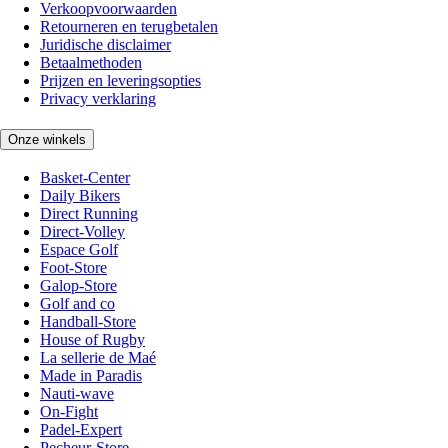
Verkoopvoorwaarden
Retourneren en terugbetalen
Juridische disclaimer
Betaalmethoden
Prijzen en leveringsopties
Privacy verklaring
Onze winkels
Basket-Center
Daily Bikers
Direct Running
Direct-Volley
Espace Golf
Foot-Store
Galop-Store
Golf and co
Handball-Store
House of Rugby
La sellerie de Maé
Made in Paradis
Nauti-wave
On-Fight
Padel-Expert
Pecheur-Store