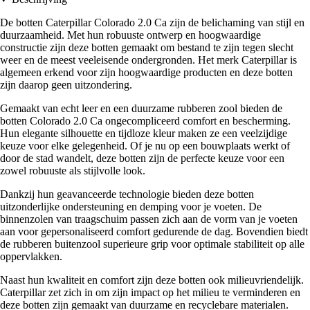
De botten Caterpillar Colorado 2.0 Ca zijn de belichaming van stijl en
duurzaamheid. Met hun robuuste ontwerp en hoogwaardige
constructie zijn deze botten gemaakt om bestand te zijn tegen slecht
weer en de meest veeleisende ondergronden. Het merk Caterpillar is
algemeen erkend voor zijn hoogwaardige producten en deze botten
zijn daarop geen uitzondering.
Gemaakt van echt leer en een duurzame rubberen zool bieden de
botten Colorado 2.0 Ca ongecompliceerd comfort en bescherming.
Hun elegante silhouette en tijdloze kleur maken ze een veelzijdige
keuze voor elke gelegenheid. Of je nu op een bouwplaats werkt of
door de stad wandelt, deze botten zijn de perfecte keuze voor een
zowel robuuste als stijlvolle look.
Dankzij hun geavanceerde technologie bieden deze botten
uitzonderlijke ondersteuning en demping voor je voeten. De
binnenzolen van traagschuim passen zich aan de vorm van je voeten
aan voor gepersonaliseerd comfort gedurende de dag. Bovendien biedt
de rubberen buitenzool superieure grip voor optimale stabiliteit op alle
oppervlakken.
Naast hun kwaliteit en comfort zijn deze botten ook milieuvriendelijk.
Caterpillar zet zich in om zijn impact op het milieu te verminderen en
deze botten zijn gemaakt van duurzame en recyclebare materialen.