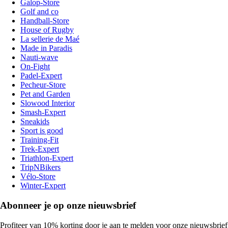
Galop-Store
Golf and co
Handball-Store
House of Rugby
La sellerie de Maé
Made in Paradis
Nauti-wave
On-Fight
Padel-Expert
Pecheur-Store
Pet and Garden
Slowood Interior
Smash-Expert
Sneakids
Sport is good
Training-Fit
Trek-Expert
Triathlon-Expert
TripNBikers
Vélo-Store
Winter-Expert
Abonneer je op onze nieuwsbrief
Profiteer van 10% korting door je aan te melden voor onze nieuwsbrief