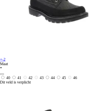
+-2
Maat
*
40
41
42
43
44
45
46
Dit veld is verplicht