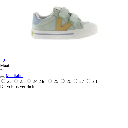
+0
Maat
*
Maattabel
22
23
24
24u
25
26
27
28
Dit veld is verplicht