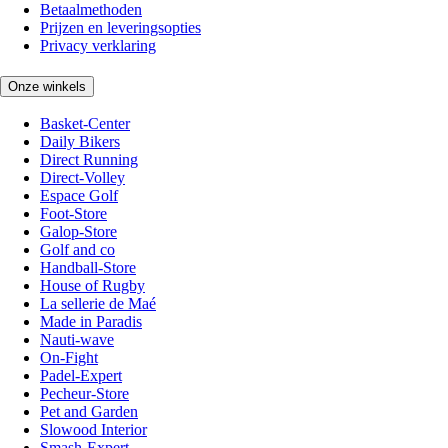
Betaalmethoden
Prijzen en leveringsopties
Privacy verklaring
Onze winkels
Basket-Center
Daily Bikers
Direct Running
Direct-Volley
Espace Golf
Foot-Store
Galop-Store
Golf and co
Handball-Store
House of Rugby
La sellerie de Maé
Made in Paradis
Nauti-wave
On-Fight
Padel-Expert
Pecheur-Store
Pet and Garden
Slowood Interior
Smash-Expert