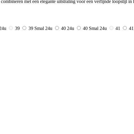
ombineren met een elegante uitstraling voor een verfijnde loopstijl in h
24u
39
39 Smal
24u
40
24u
40 Smal
24u
41
41