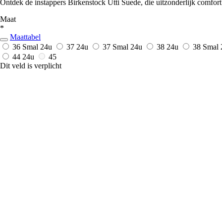
Ontdek de instappers Birkenstock Utti Suede, die uitzonderlijk comfort c
Maat
*
Maattabel
36 Smal
24u
37
24u
37 Smal
24u
38
24u
38 Smal
44
24u
45
Dit veld is verplicht