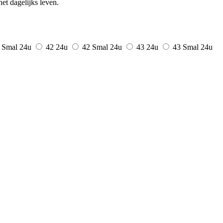
et dagelijks leven.
 Smal
24u
42
24u
42 Smal
24u
43
24u
43 Smal
24u