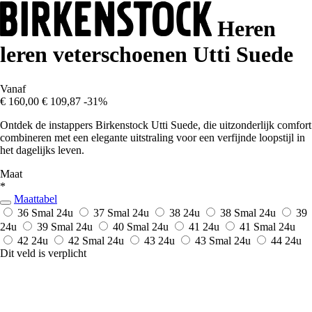
Heren
leren veterschoenen Utti Suede
Vanaf
€ 160,00
€ 109,87
-31%
Ontdek de instappers Birkenstock Utti Suede, die uitzonderlijk comfort
combineren met een elegante uitstraling voor een verfijnde loopstijl in
het dagelijks leven.
Maat
*
Maattabel
36 Smal
24u
37 Smal
24u
38
24u
38 Smal
24u
39
24u
39 Smal
24u
40 Smal
24u
41
24u
41 Smal
24u
42
24u
42 Smal
24u
43
24u
43 Smal
24u
44
24u
Dit veld is verplicht