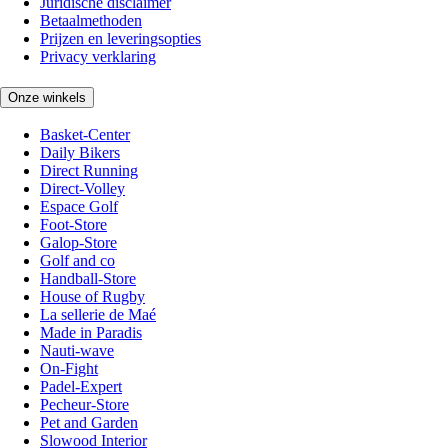
Juridische disclaimer
Betaalmethoden
Prijzen en leveringsopties
Privacy verklaring
Onze winkels
Basket-Center
Daily Bikers
Direct Running
Direct-Volley
Espace Golf
Foot-Store
Galop-Store
Golf and co
Handball-Store
House of Rugby
La sellerie de Maé
Made in Paradis
Nauti-wave
On-Fight
Padel-Expert
Pecheur-Store
Pet and Garden
Slowood Interior