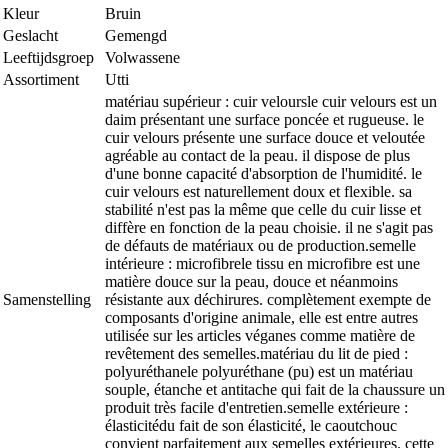
Kleur
Bruin
Geslacht
Gemengd
Leeftijdsgroep
Volwassene
Assortiment
Utti
matériau supérieur : cuir veloursle cuir velours est un
daim présentant une surface poncée et rugueuse. le
cuir velours présente une surface douce et veloutée
agréable au contact de la peau. il dispose de plus
d'une bonne capacité d'absorption de l'humidité. le
cuir velours est naturellement doux et flexible. sa
stabilité n'est pas la même que celle du cuir lisse et
diffère en fonction de la peau choisie. il ne s'agit pas
de défauts de matériaux ou de production.semelle
intérieure : microfibrele tissu en microfibre est une
matière douce sur la peau, douce et néanmoins
Samenstelling
résistante aux déchirures. complètement exempte de
composants d'origine animale, elle est entre autres
utilisée sur les articles véganes comme matière de
revêtement des semelles.matériau du lit de pied :
polyuréthanele polyuréthane (pu) est un matériau
souple, étanche et antitache qui fait de la chaussure un
produit très facile d'entretien.semelle extérieure :
élasticitédu fait de son élasticité, le caoutchouc
convient parfaitement aux semelles extérieures. cette