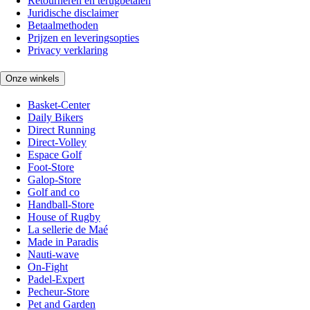
Retourneren en terugbetalen
Juridische disclaimer
Betaalmethoden
Prijzen en leveringsopties
Privacy verklaring
Onze winkels
Basket-Center
Daily Bikers
Direct Running
Direct-Volley
Espace Golf
Foot-Store
Galop-Store
Golf and co
Handball-Store
House of Rugby
La sellerie de Maé
Made in Paradis
Nauti-wave
On-Fight
Padel-Expert
Pecheur-Store
Pet and Garden