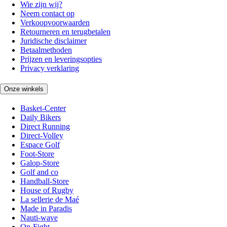
Wie zijn wij?
Neem contact op
Verkoopvoorwaarden
Retourneren en terugbetalen
Juridische disclaimer
Betaalmethoden
Prijzen en leveringsopties
Privacy verklaring
Onze winkels
Basket-Center
Daily Bikers
Direct Running
Direct-Volley
Espace Golf
Foot-Store
Galop-Store
Golf and co
Handball-Store
House of Rugby
La sellerie de Maé
Made in Paradis
Nauti-wave
On-Fight