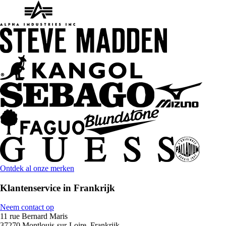
Ontdek al onze merken
Klantenservice in Frankrijk
Neem contact op
11 rue Bernard Maris
37270 Montlouis-sur-Loire, Frankrijk