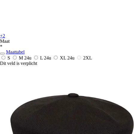
+2
Maat
*
Maattabel
S
M
24u
L
24u
XL
24u
2XL
Dit veld is verplicht