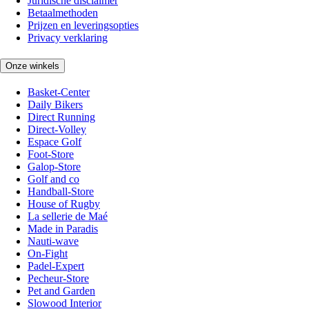
Juridische disclaimer
Betaalmethoden
Prijzen en leveringsopties
Privacy verklaring
Onze winkels
Basket-Center
Daily Bikers
Direct Running
Direct-Volley
Espace Golf
Foot-Store
Galop-Store
Golf and co
Handball-Store
House of Rugby
La sellerie de Maé
Made in Paradis
Nauti-wave
On-Fight
Padel-Expert
Pecheur-Store
Pet and Garden
Slowood Interior