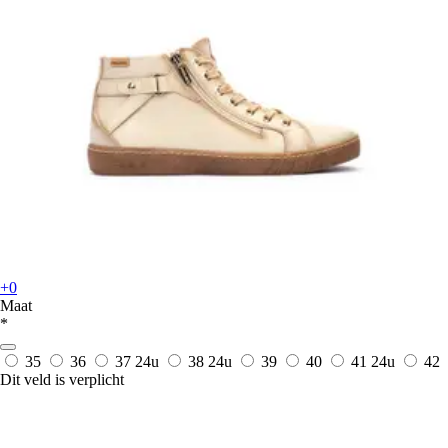
+0
Maat
*
35
36
37
24u
38
24u
39
40
41
24u
42
Dit veld is verplicht