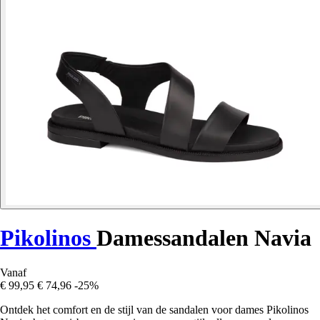
Pikolinos
Damessandalen Navia
Vanaf
€ 99,95
€ 74,96
-25%
Ontdek het comfort en de stijl van de sandalen voor dames Pikolinos