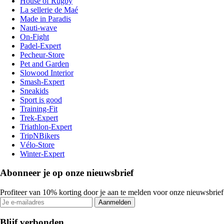
House of Rugby
La sellerie de Maé
Made in Paradis
Nauti-wave
On-Fight
Padel-Expert
Pecheur-Store
Pet and Garden
Slowood Interior
Smash-Expert
Sneakids
Sport is good
Training-Fit
Trek-Expert
Triathlon-Expert
TripNBikers
Vélo-Store
Winter-Expert
Abonneer je op onze nieuwsbrief
Profiteer van 10% korting door je aan te melden voor onze nieuwsbrief
Aanmelden
Blijf verbonden