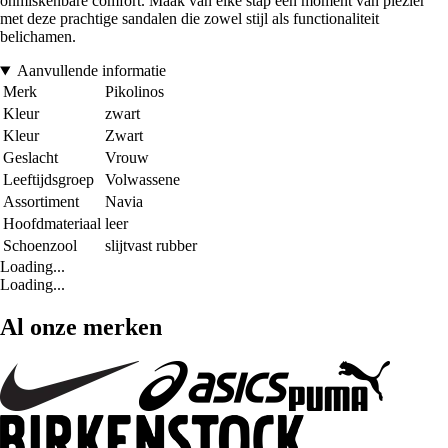
onmiskenbare comfort. Maak van elke stap een moment van plezier
met deze prachtige sandalen die zowel stijl als functionaliteit
belichamen.
Aanvullende informatie
Merk
Pikolinos
Kleur
zwart
Kleur
Zwart
Geslacht
Vrouw
Leeftijdsgroep
Volwassene
Assortiment
Navia
Hoofdmateriaal
leer
Schoenzool
slijtvast rubber
Loading...
Loading...
Al onze merken