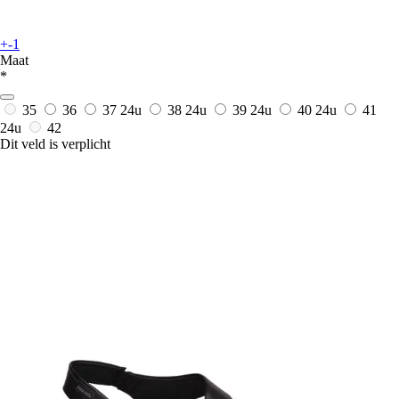
+-1
Maat
*
35
36
37
24u
38
24u
39
24u
40
24u
41
24u
42
Dit veld is verplicht