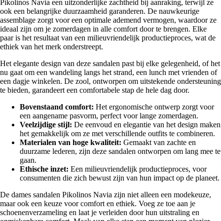
Pikolinos Navia een uitzonderlijke zachtheid bij aanraking, terwijl ze
ook een belangrijke duurzaamheid garanderen. De nauwkeurige
assemblage zorgt voor een optimale ademend vermogen, waardoor ze
ideaal zijn om je zomerdagen in alle comfort door te brengen. Elke
paar is het resultaat van een milieuvriendelijk productieproces, wat de
ethiek van het merk onderstreept.
Het elegante design van deze sandalen past bij elke gelegenheid, of het
nu gaat om een wandeling langs het strand, een lunch met vrienden of
een dagje winkelen. De zool, ontworpen om uitstekende ondersteuning
te bieden, garandeert een comfortabele stap de hele dag door.
Bovenstaand comfort:
Het ergonomische ontwerp zorgt voor
een aangename pasvorm, perfect voor lange zomerdagen.
Veelzijdige stijl:
De eenvoud en elegantie van het design maken
het gemakkelijk om ze met verschillende outfits te combineren.
Materialen van hoge kwaliteit:
Gemaakt van zachte en
duurzame lederen, zijn deze sandalen ontworpen om lang mee te
gaan.
Ethische inzet:
Een milieuvriendelijk productieproces, voor
consumenten die zich bewust zijn van hun impact op de planeet.
De dames sandalen Pikolinos Navia zijn niet alleen een modekeuze,
maar ook een keuze voor comfort en ethiek. Voeg ze toe aan je
schoenenverzameling en laat je verleiden door hun uitstraling en