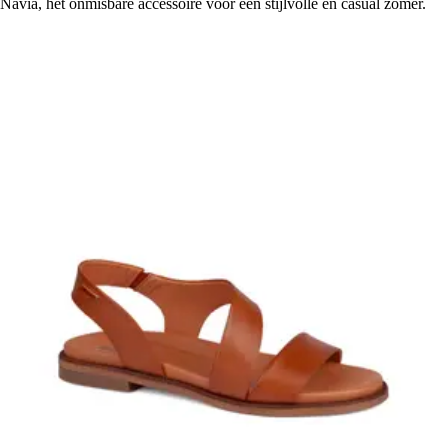
Navia, het onmisbare accessoire voor een stijlvolle en casual zomer.