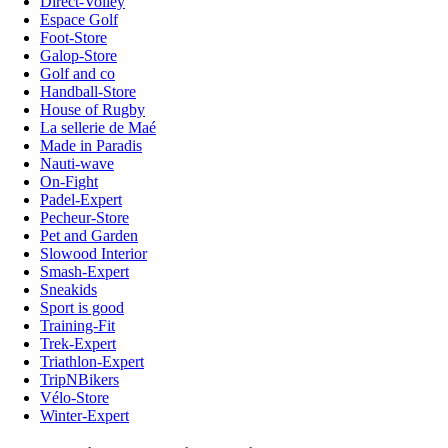
Direct-Volley
Espace Golf
Foot-Store
Galop-Store
Golf and co
Handball-Store
House of Rugby
La sellerie de Maé
Made in Paradis
Nauti-wave
On-Fight
Padel-Expert
Pecheur-Store
Pet and Garden
Slowood Interior
Smash-Expert
Sneakids
Sport is good
Training-Fit
Trek-Expert
Triathlon-Expert
TripNBikers
Vélo-Store
Winter-Expert