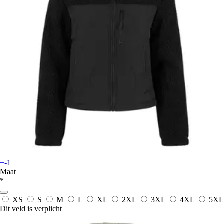
+-1
Maat
*
XS
S
M
L
XL
2XL
3XL
4XL
5XL
Dit veld is verplicht