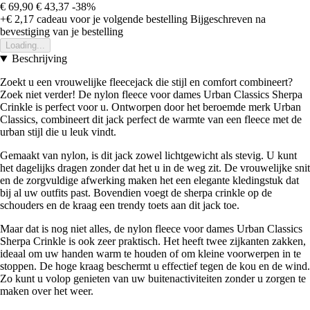
€ 69,90
€ 43,37
-38%
+€ 2,17
cadeau voor je volgende bestelling
Bijgeschreven na
bevestiging van je bestelling
Loading...
Beschrijving
Zoekt u een vrouwelijke fleecejack die stijl en comfort combineert?
Zoek niet verder! De nylon fleece voor dames Urban Classics Sherpa
Crinkle is perfect voor u. Ontworpen door het beroemde merk Urban
Classics, combineert dit jack perfect de warmte van een fleece met de
urban stijl die u leuk vindt.
Gemaakt van nylon, is dit jack zowel lichtgewicht als stevig. U kunt
het dagelijks dragen zonder dat het u in de weg zit. De vrouwelijke snit
en de zorgvuldige afwerking maken het een elegante kledingstuk dat
bij al uw outfits past. Bovendien voegt de sherpa crinkle op de
schouders en de kraag een trendy toets aan dit jack toe.
Maar dat is nog niet alles, de nylon fleece voor dames Urban Classics
Sherpa Crinkle is ook zeer praktisch. Het heeft twee zijkanten zakken,
ideaal om uw handen warm te houden of om kleine voorwerpen in te
stoppen. De hoge kraag beschermt u effectief tegen de kou en de wind.
Zo kunt u volop genieten van uw buitenactiviteiten zonder u zorgen te
maken over het weer.