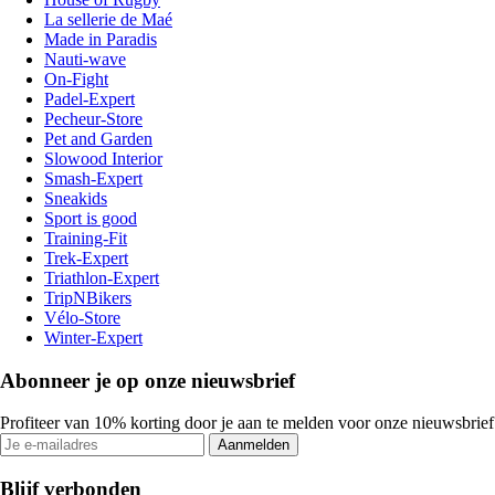
La sellerie de Maé
Made in Paradis
Nauti-wave
On-Fight
Padel-Expert
Pecheur-Store
Pet and Garden
Slowood Interior
Smash-Expert
Sneakids
Sport is good
Training-Fit
Trek-Expert
Triathlon-Expert
TripNBikers
Vélo-Store
Winter-Expert
Abonneer je op onze nieuwsbrief
Profiteer van 10% korting door je aan te melden voor onze nieuwsbrief
Aanmelden
Blijf verbonden