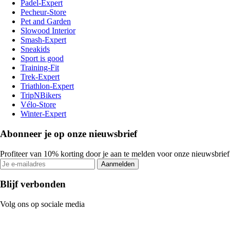
Padel-Expert
Pecheur-Store
Pet and Garden
Slowood Interior
Smash-Expert
Sneakids
Sport is good
Training-Fit
Trek-Expert
Triathlon-Expert
TripNBikers
Vélo-Store
Winter-Expert
Abonneer je op onze nieuwsbrief
Profiteer van 10% korting door je aan te melden voor onze nieuwsbrief
Aanmelden
Blijf verbonden
Volg ons op sociale media