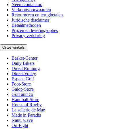
Neem contact op
Verkoopvoorwaarden
Retourneren en terugbetalen
Juridische disclaimer
Betaalmethoden
Prijzen en leveringsopties
Privacy verklaring
Onze winkels
Basket-Center
Daily Bikers
Direct Running
Direct-Volley
Espace Golf
Foot-Store
Galop-Store
Golf and co
Handball-Store
House of Rugby
La sellerie de Maé
Made in Paradis
Nauti-wave
On-Fight