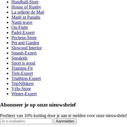
Handball-Store
House of Rugby
La sellerie de Maé
Made in Paradis
Nauti-wave
On-Fight
Padel-Expert
Pecheur-Store
Pet and Garden
Slowood Interior
Smash-Expert
Sneakids
Sport is good
Training-Fit
Trek-Expert
Triathlon-Expert
TripNBikers
Vélo-Store
Winter-Expert
Abonneer je op onze nieuwsbrief
Profiteer van 10% korting door je aan te melden voor onze nieuwsbrief
Aanmelden