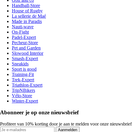
Golf and co
Handball-Store
House of Rugby
La sellerie de Maé
Made in Paradis
Nauti-wave
On-Fight
Padel-Expert
Pecheur-Store
Pet and Garden
Slowood Interior
Smash-Expert
Sneakids
Sport is good
Training-Fit
Trek-Expert
Triathlon-Expert
TripNBikers
Vélo-Store
Winter-Expert
Abonneer je op onze nieuwsbrief
Profiteer van 10% korting door je aan te melden voor onze nieuwsbrief
Aanmelden