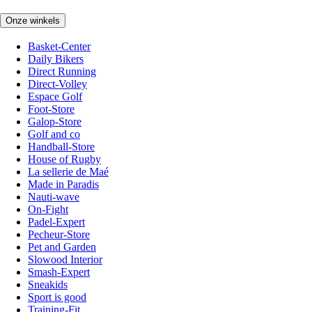
Onze winkels
Basket-Center
Daily Bikers
Direct Running
Direct-Volley
Espace Golf
Foot-Store
Galop-Store
Golf and co
Handball-Store
House of Rugby
La sellerie de Maé
Made in Paradis
Nauti-wave
On-Fight
Padel-Expert
Pecheur-Store
Pet and Garden
Slowood Interior
Smash-Expert
Sneakids
Sport is good
Training-Fit