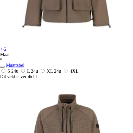
+-2
Maat
*
Maattabel
S
24u
L
24u
XL
24u
4XL
Dit veld is verplicht