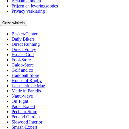
Betaalmethoden
Prijzen en leveringsopties
Privacy verklaring
Onze winkels
Basket-Center
Daily Bikers
Direct Running
Direct-Volley
Espace Golf
Foot-Store
Galop-Store
Golf and co
Handball-Store
House of Rugby
La sellerie de Maé
Made in Paradis
Nauti-wave
On-Fight
Padel-Expert
Pecheur-Store
Pet and Garden
Slowood Interior
Smash-Expert