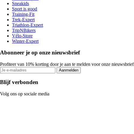
Sneakids
Sport is good
Training-Fit
Trek-Expert
Triathlon-Expert
TripNBikers
Vélo-Store
Winter-Expert
Abonneer je op onze nieuwsbrief
Profiteer van 10% korting door je aan te melden voor onze nieuwsbrief
Aanmelden
Blijf verbonden
Volg ons op sociale media