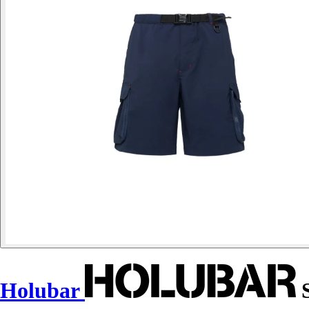
Holubar
S