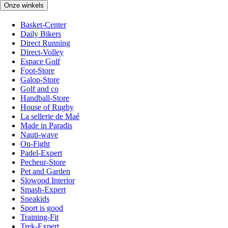
Onze winkels
Basket-Center
Daily Bikers
Direct Running
Direct-Volley
Espace Golf
Foot-Store
Galop-Store
Golf and co
Handball-Store
House of Rugby
La sellerie de Maé
Made in Paradis
Nauti-wave
On-Fight
Padel-Expert
Pecheur-Store
Pet and Garden
Slowood Interior
Smash-Expert
Sneakids
Sport is good
Training-Fit
Trek-Expert