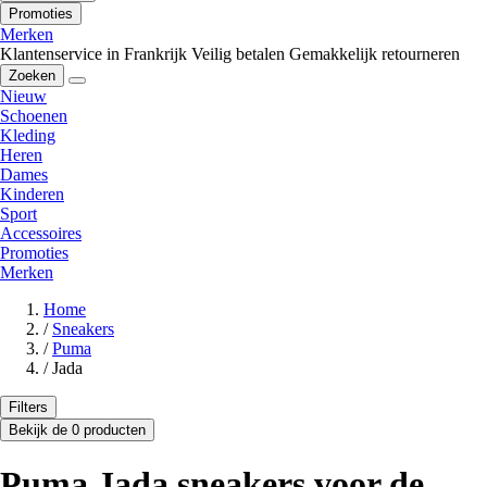
Promoties
Merken
Klantenservice in Frankrijk
Veilig betalen
Gemakkelijk retourneren
Zoeken
Nieuw
Schoenen
Kleding
Heren
Dames
Kinderen
Sport
Accessoires
Promoties
Merken
Home
/
Sneakers
/
Puma
/
Jada
Filters
Bekijk de 0 producten
Puma Jada sneakers voor de