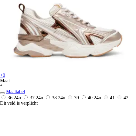
+0
Maat
*
Maattabel
36
24u
37
24u
38
24u
39
40
24u
41
42
Dit veld is verplicht