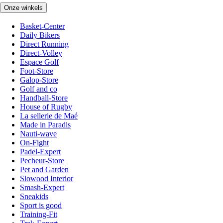
Onze winkels
Basket-Center
Daily Bikers
Direct Running
Direct-Volley
Espace Golf
Foot-Store
Galop-Store
Golf and co
Handball-Store
House of Rugby
La sellerie de Maé
Made in Paradis
Nauti-wave
On-Fight
Padel-Expert
Pecheur-Store
Pet and Garden
Slowood Interior
Smash-Expert
Sneakids
Sport is good
Training-Fit