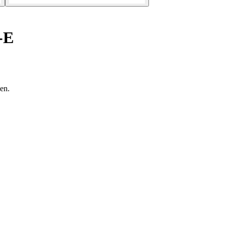
-E
en.