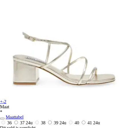
+-2
Maat
*
Maattabel
36
37
24u
38
39
24u
40
41
24u
Dit veld is verplicht