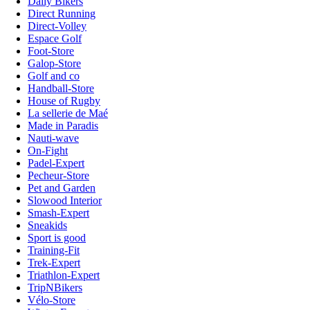
Daily Bikers
Direct Running
Direct-Volley
Espace Golf
Foot-Store
Galop-Store
Golf and co
Handball-Store
House of Rugby
La sellerie de Maé
Made in Paradis
Nauti-wave
On-Fight
Padel-Expert
Pecheur-Store
Pet and Garden
Slowood Interior
Smash-Expert
Sneakids
Sport is good
Training-Fit
Trek-Expert
Triathlon-Expert
TripNBikers
Vélo-Store