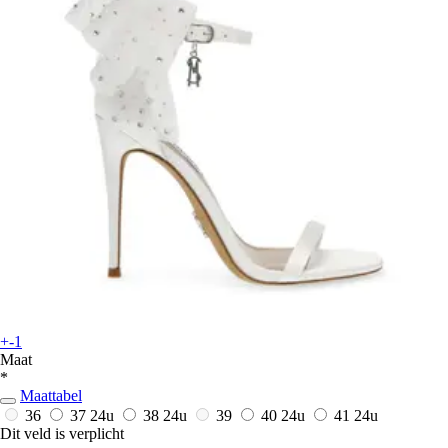
+-1
Maat
*
Maattabel
36
37
24u
38
24u
39
40
24u
41
24u
Dit veld is verplicht