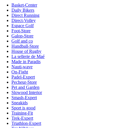
Basket-Center
Daily Bikers
Direct Running
Direct-Volley
Espace Golf
Foot-Store
Galop-Store
Golf and co
Handball-Store
House of Rugby
La sellerie de Maé
Made in Paradis
Nauti-wave
On-Fight
Padel-Expert
Pecheur-Store
Pet and Garden
Slowood Interior
Smash-Expert
Sneakids
Sport is good
Training-Fit
Trek-Expert
Triathlon-Expert