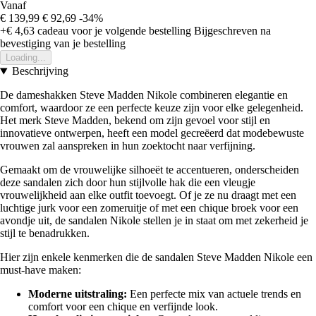
Vanaf
€ 139,99
€ 92,69
-34%
+€ 4,63
cadeau voor je volgende bestelling
Bijgeschreven na
bevestiging van je bestelling
Loading...
Beschrijving
De dameshakken Steve Madden Nikole combineren elegantie en
comfort, waardoor ze een perfecte keuze zijn voor elke gelegenheid.
Het merk Steve Madden, bekend om zijn gevoel voor stijl en
innovatieve ontwerpen, heeft een model gecreëerd dat modebewuste
vrouwen zal aanspreken in hun zoektocht naar verfijning.
Gemaakt om de vrouwelijke silhoeët te accentueren, onderscheiden
deze sandalen zich door hun stijlvolle hak die een vleugje
vrouwelijkheid aan elke outfit toevoegt. Of je ze nu draagt met een
luchtige jurk voor een zomeruitje of met een chique broek voor een
avondje uit, de sandalen Nikole stellen je in staat om met zekerheid je
stijl te benadrukken.
Hier zijn enkele kenmerken die de sandalen Steve Madden Nikole een
must-have maken:
Moderne uitstraling:
Een perfecte mix van actuele trends en
comfort voor een chique en verfijnde look.