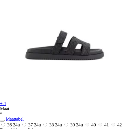
+-1
Maat
*
Maattabel
36
24u
37
24u
38
24u
39
24u
40
41
42