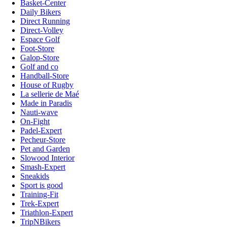
Basket-Center
Daily Bikers
Direct Running
Direct-Volley
Espace Golf
Foot-Store
Galop-Store
Golf and co
Handball-Store
House of Rugby
La sellerie de Maé
Made in Paradis
Nauti-wave
On-Fight
Padel-Expert
Pecheur-Store
Pet and Garden
Slowood Interior
Smash-Expert
Sneakids
Sport is good
Training-Fit
Trek-Expert
Triathlon-Expert
TripNBikers