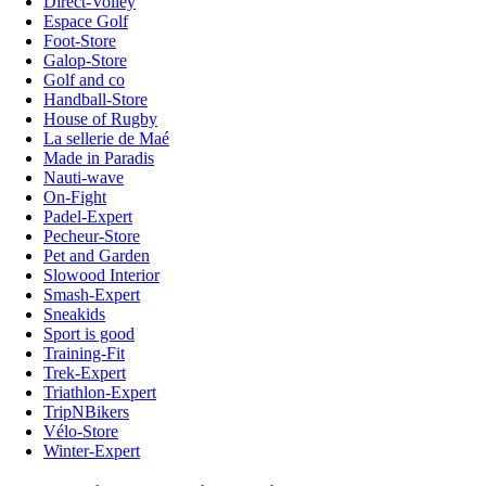
Direct-Volley
Espace Golf
Foot-Store
Galop-Store
Golf and co
Handball-Store
House of Rugby
La sellerie de Maé
Made in Paradis
Nauti-wave
On-Fight
Padel-Expert
Pecheur-Store
Pet and Garden
Slowood Interior
Smash-Expert
Sneakids
Sport is good
Training-Fit
Trek-Expert
Triathlon-Expert
TripNBikers
Vélo-Store
Winter-Expert