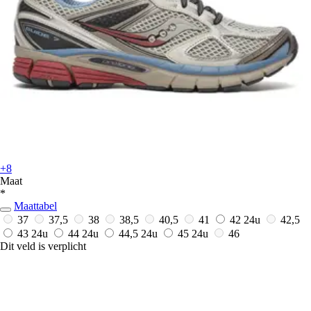
+8
Maat
*
Maattabel
37
37,5
38
38,5
40,5
41
42
24u
42,5
43
24u
44
24u
44,5
24u
45
24u
46
Dit veld is verplicht