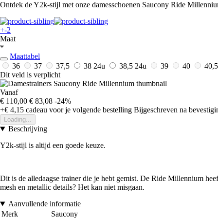
Ontdek de Y2k-stijl met onze damesschoenen Saucony Ride Millennium.
+-2
Maat
*
Maattabel
36
37
37,5
38
24u
38,5
24u
39
40
40,
Dit veld is verplicht
Vanaf
€ 110,00
€ 83,08
-24%
+€ 4,15
cadeau voor je volgende bestelling
Bijgeschreven na bevestigin
Loading...
Beschrijving
Y2k-stijl is altijd een goede keuze.
Dit is de alledaagse trainer die je hebt gemist. De Ride Millennium hee
mesh en metallic details? Het kan niet misgaan.
Aanvullende informatie
Merk
Saucony