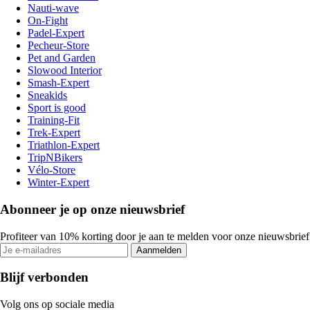
Nauti-wave
On-Fight
Padel-Expert
Pecheur-Store
Pet and Garden
Slowood Interior
Smash-Expert
Sneakids
Sport is good
Training-Fit
Trek-Expert
Triathlon-Expert
TripNBikers
Vélo-Store
Winter-Expert
Abonneer je op onze nieuwsbrief
Profiteer van 10% korting door je aan te melden voor onze nieuwsbrief
Aanmelden
Blijf verbonden
Volg ons op sociale media