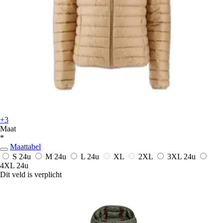
+3
Maat
*
Maattabel
S
24u
M
24u
L
24u
XL
2XL
3XL
24u
4XL
24u
Dit veld is verplicht