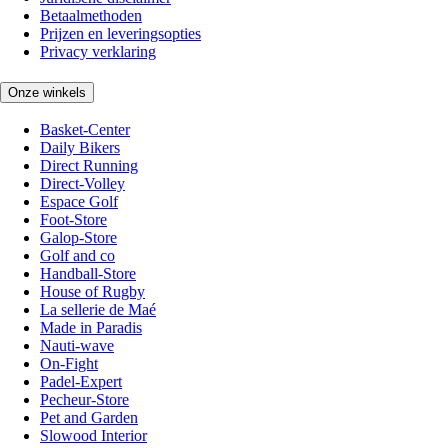
Betaalmethoden
Prijzen en leveringsopties
Privacy verklaring
Onze winkels
Basket-Center
Daily Bikers
Direct Running
Direct-Volley
Espace Golf
Foot-Store
Galop-Store
Golf and co
Handball-Store
House of Rugby
La sellerie de Maé
Made in Paradis
Nauti-wave
On-Fight
Padel-Expert
Pecheur-Store
Pet and Garden
Slowood Interior