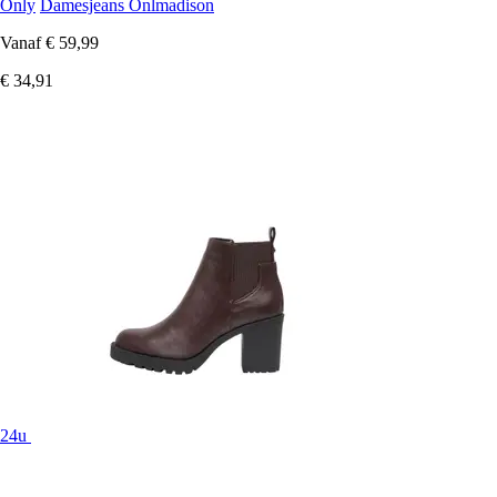
Only
Damesjeans Onlmadison
Vanaf
€ 59,99
€ 34,91
24u