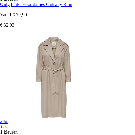
Only
Parka voor dames Onlsally Rain
Vanaf
€ 59,99
€ 32,93
24u
+-3
1 kleuren