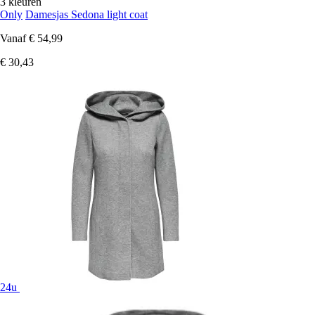
3 kleuren
Only
Damesjas Sedona light coat
Vanaf
€ 54,99
€ 30,43
24u