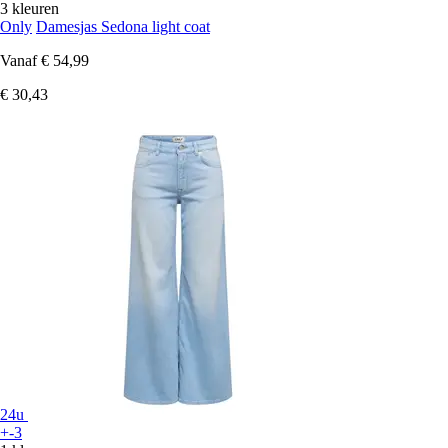
3 kleuren
Only
Damesjas Sedona light coat
Vanaf
€ 54,99
€ 30,43
24u
+-3