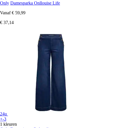
Only
Damesparka Onllouise Life
Vanaf
€ 59,99
€ 37,14
24u
+-3
1 kleuren