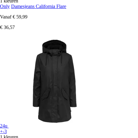
1 kleuren
Only
Damesjeans California Flare
Vanaf
€ 59,99
€ 36,57
24u
+-3
1 kleuren