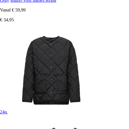
Only
Blazer voor dames Reina
Vanaf
€ 59,99
€ 34,95
24u