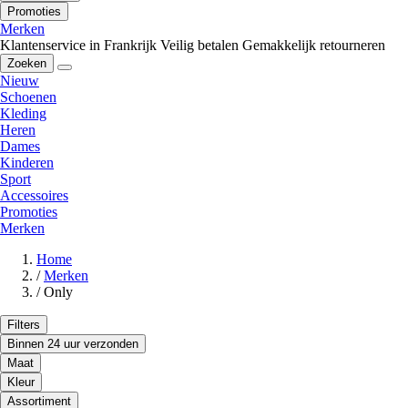
Promoties
Merken
Klantenservice in Frankrijk
Veilig betalen
Gemakkelijk retourneren
Zoeken
Nieuw
Schoenen
Kleding
Heren
Dames
Kinderen
Sport
Accessoires
Promoties
Merken
Home
/
Merken
/
Only
Filters
Binnen 24 uur verzonden
Maat
Kleur
Assortiment