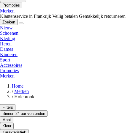
Promoties
Merken
Klantenservice in Frankrijk
Veilig betalen
Gemakkelijk retourneren
Zoeken
Nieuw
Schoenen
Kleding
Heren
Dames
Kinderen
Sport
Accessoires
Promoties
Merken
Home
/
Merken
/
Holebrook
Filters
Binnen 24 uur verzonden
Maat
Kleur
Karakteristiek