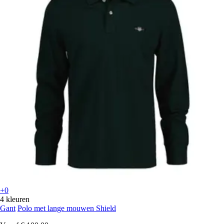
+0
4 kleuren
Gant
Polo met lange mouwen Shield