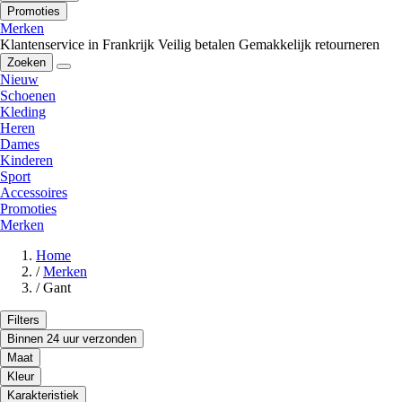
Promoties
Merken
Klantenservice in Frankrijk
Veilig betalen
Gemakkelijk retourneren
Zoeken
Nieuw
Schoenen
Kleding
Heren
Dames
Kinderen
Sport
Accessoires
Promoties
Merken
Home
/
Merken
/
Gant
Filters
Binnen 24 uur verzonden
Maat
Kleur
Karakteristiek