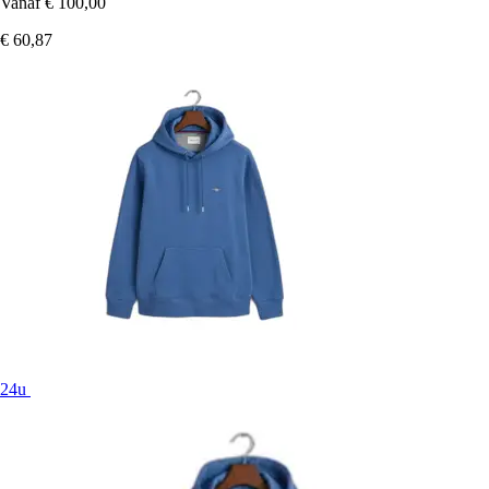
Vanaf
€ 100,00
€ 60,87
24u