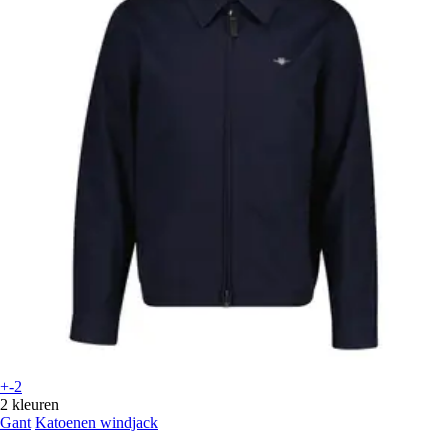
+-2
2 kleuren
Gant
Katoenen windjack