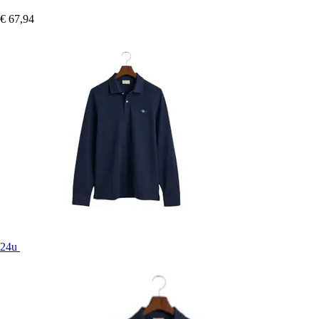
€ 67,94
24u